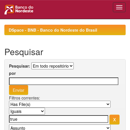
Skip
navigation
DSpace - BNB - Banco do Nordeste do Brasil
Pesquisar
Pesquisar:
por
Filtros correntes: