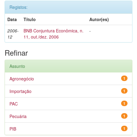
Registos:
Data
Título
Autor(es)
2006-
BNB Conjuntura Econômica, n.
-
12
11, out./dez. 2006
Refinar
Assunto
Agronegócio
1
Importação
1
PAC
1
Pecuária
1
PIB
1