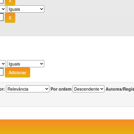
or:
Por ordem
Autores/Regi