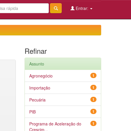
Entrar:
Refinar
Assunto
Agronegócio
1
Importação
1
Pecuária
1
PIB
1
Programa de Aceleração do
1
Crescim...