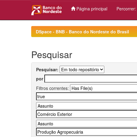
Página principal
Percorrer
Skip
navigation
DSpace - BNB - Banco do Nordeste do Brasil
Pesquisar
Pesquisar:
por
Filtros correntes: