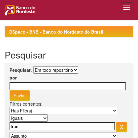
Skip
navigation
DSpace - BNB - Banco do Nordeste do Brasil
Pesquisar
Pesquisar:
por
Filtros correntes: