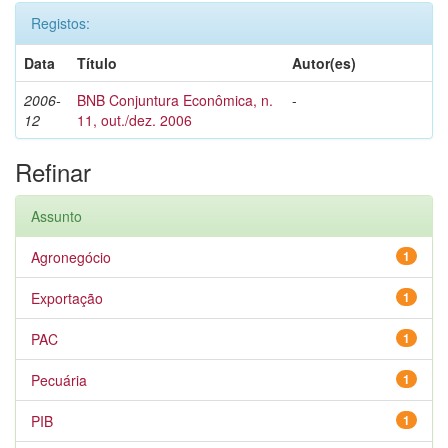
Registos:
Data
Título
Autor(es)
2006-
BNB Conjuntura Econômica, n.
-
12
11, out./dez. 2006
Refinar
Assunto
Agronegócio
1
Exportação
1
PAC
1
Pecuária
1
PIB
1