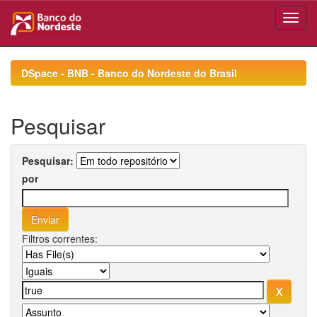
Skip
navigation
DSpace - BNB - Banco do Nordeste do Brasil
Pesquisar
Pesquisar:
por
Filtros correntes: