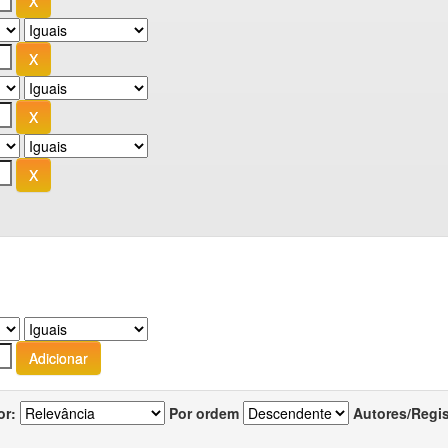
or:
Por ordem
Autores/Regi