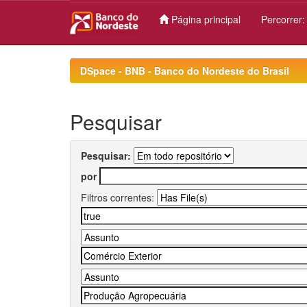
Página principal
Percorrer
Skip
navigation
DSpace - BNB - Banco do Nordeste do Brasil
Pesquisar
Pesquisar:
por
Filtros correntes: