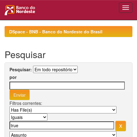
Skip
navigation
DSpace - BNB - Banco do Nordeste do Brasil
Pesquisar
Pesquisar:
por
Filtros correntes: