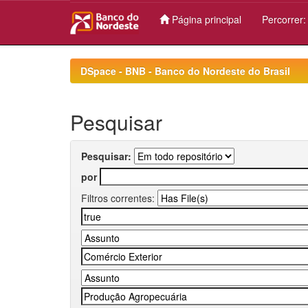
Página principal
Percorrer
Skip
navigation
DSpace - BNB - Banco do Nordeste do Brasil
Pesquisar
Pesquisar:
por
Filtros correntes: