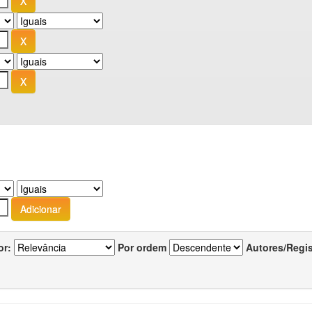
or:
Por ordem
Autores/Regi