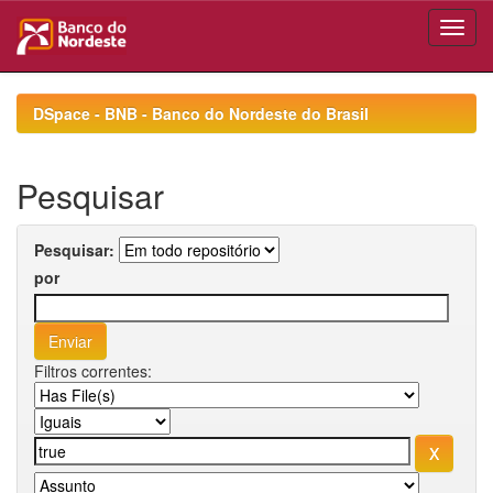
Skip
navigation
DSpace - BNB - Banco do Nordeste do Brasil
Pesquisar
Pesquisar:
por
Filtros correntes: