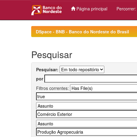
Página principal
Percorrer
Skip
navigation
DSpace - BNB - Banco do Nordeste do Brasil
Pesquisar
Pesquisar:
por
Filtros correntes: