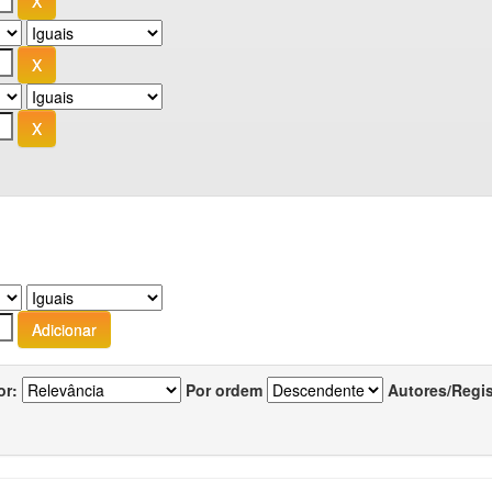
or:
Por ordem
Autores/Regi