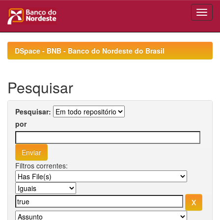
Skip
navigation
DSpace - BNB - Banco do Nordeste do Brasil
Pesquisar
Pesquisar:
por
Filtros correntes: