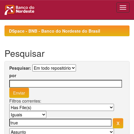
Skip
navigation
DSpace - BNB - Banco do Nordeste do Brasil
Pesquisar
Pesquisar:
por
Filtros correntes: