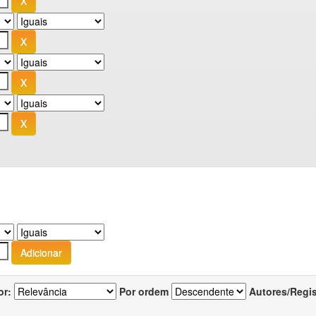
or:
Por ordem
Autores/Regi