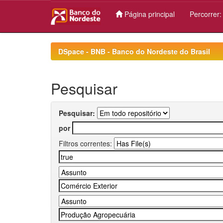
Página principal
Percorrer
Skip
navigation
DSpace - BNB - Banco do Nordeste do Brasil
Pesquisar
Pesquisar:
por
Filtros correntes: