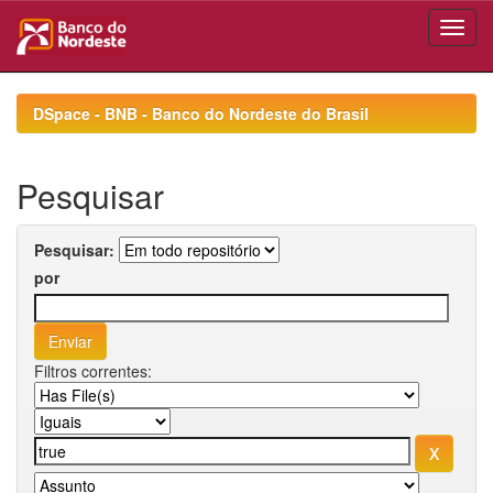
Skip
navigation
DSpace - BNB - Banco do Nordeste do Brasil
Pesquisar
Pesquisar:
por
Filtros correntes: