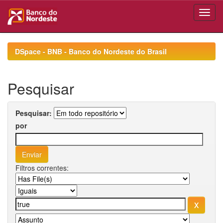
Skip
navigation
DSpace - BNB - Banco do Nordeste do Brasil
Pesquisar
Pesquisar:
por
Filtros correntes: