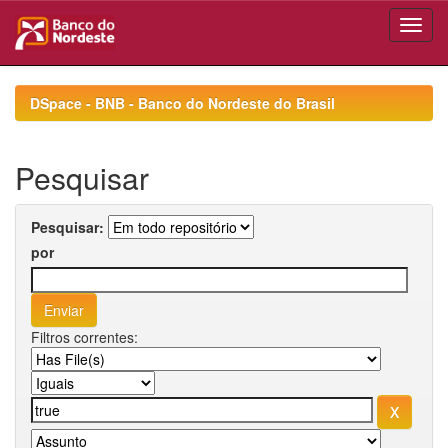
Skip
navigation
DSpace - BNB - Banco do Nordeste do Brasil
Pesquisar
Pesquisar:
por
Filtros correntes: