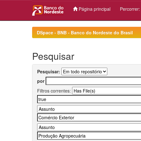
Página principal
Percorrer
Skip
navigation
DSpace - BNB - Banco do Nordeste do Brasil
Pesquisar
Pesquisar:
por
Filtros correntes: