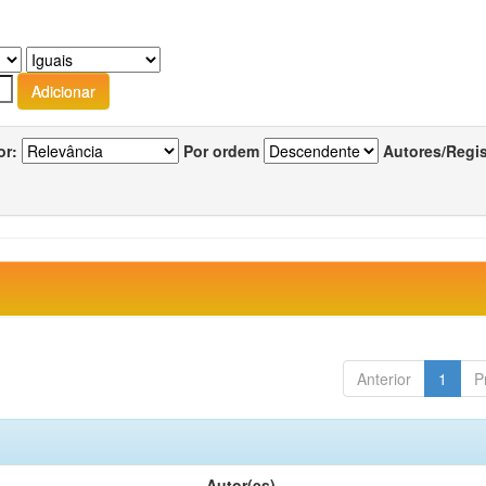
or:
Por ordem
Autores/Regi
Anterior
1
P
Autor(es)