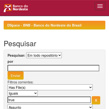
Skip
navigation
DSpace - BNB - Banco do Nordeste do Brasil
Pesquisar
Pesquisar:
por
Filtros correntes: