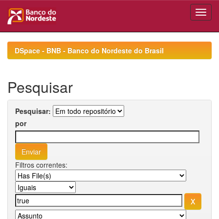
Skip
navigation
DSpace - BNB - Banco do Nordeste do Brasil
Pesquisar
Pesquisar:
por
Filtros correntes: