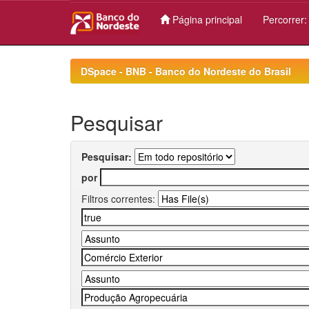
Página principal
Percorrer
Skip
navigation
DSpace - BNB - Banco do Nordeste do Brasil
Pesquisar
Pesquisar:
por
Filtros correntes: