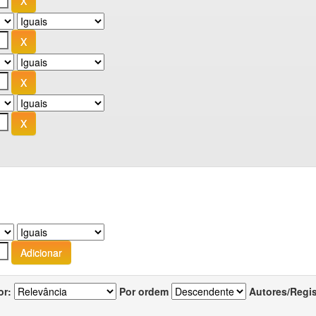
or:
Por ordem
Autores/Regi