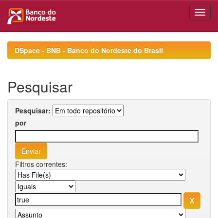
Skip
navigation
DSpace - BNB - Banco do Nordeste do Brasil
Pesquisar
Pesquisar:
por
Filtros correntes: