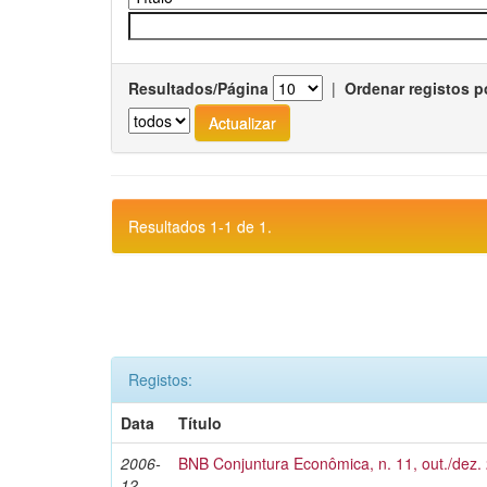
Resultados/Página
|
Ordenar registos p
Resultados 1-1 de 1.
Registos:
Data
Título
2006-
BNB Conjuntura Econômica, n. 11, out./dez.
12