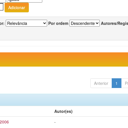
or:
Por ordem
Autores/Regi
Anterior
1
P
Autor(es)
 2006
-