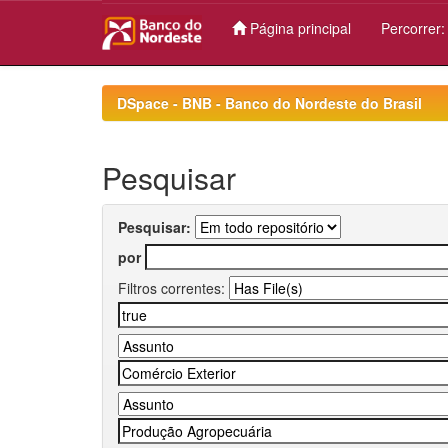
Página principal
Percorrer
Skip
navigation
DSpace - BNB - Banco do Nordeste do Brasil
Pesquisar
Pesquisar:
por
Filtros correntes: