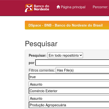
Página principal
Percorrer
Skip
navigation
DSpace - BNB - Banco do Nordeste do Brasil
Pesquisar
Pesquisar:
por
Filtros correntes: