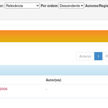
or:
Por ordem
Autores/Regi
Anterior
1
P
Autor(es)
 2006
-