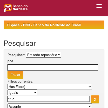
Skip
navigation
DSpace - BNB - Banco do Nordeste do Brasil
Pesquisar
Pesquisar:
por
Filtros correntes: