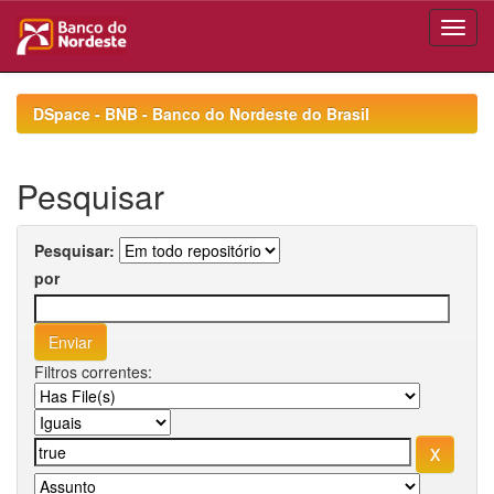
Skip
navigation
DSpace - BNB - Banco do Nordeste do Brasil
Pesquisar
Pesquisar:
por
Filtros correntes: