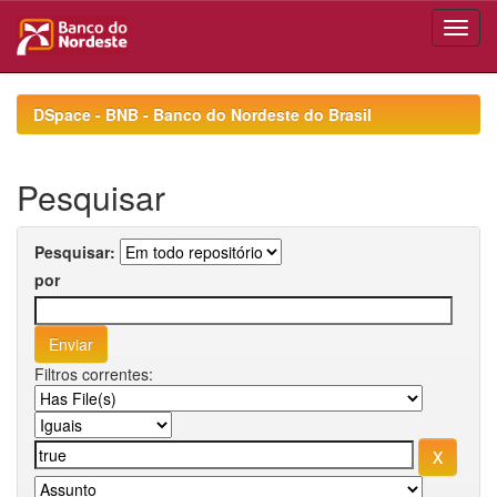
Skip
navigation
DSpace - BNB - Banco do Nordeste do Brasil
Pesquisar
Pesquisar:
por
Filtros correntes: