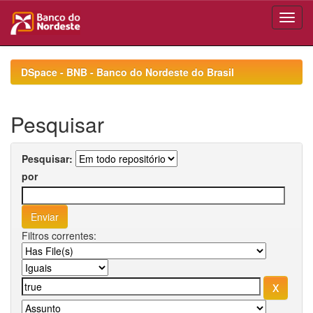
Skip
navigation
DSpace - BNB - Banco do Nordeste do Brasil
Pesquisar
Pesquisar:
por
Filtros correntes: