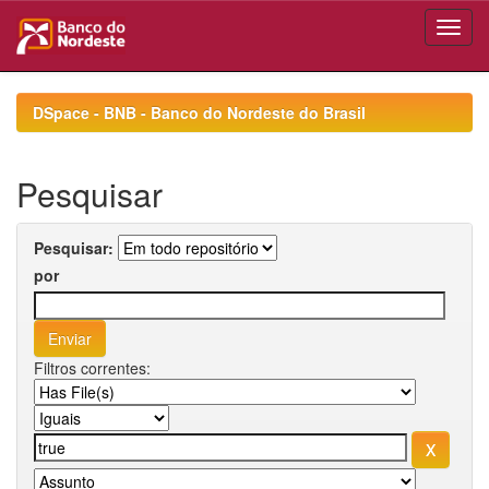
Skip
navigation
DSpace - BNB - Banco do Nordeste do Brasil
Pesquisar
Pesquisar:
por
Filtros correntes: