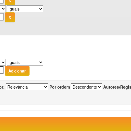
or:
Por ordem
Autores/Regi