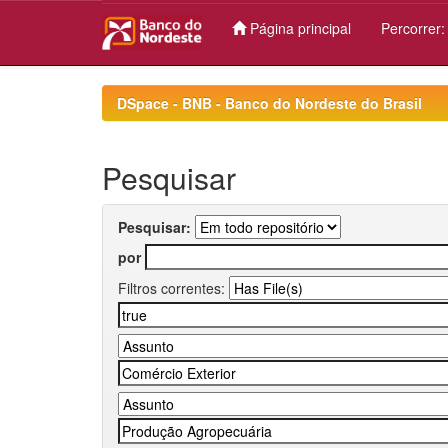
Página principal
Percorrer
Skip
navigation
DSpace - BNB - Banco do Nordeste do Brasil
Pesquisar
Pesquisar:
por
Filtros correntes: