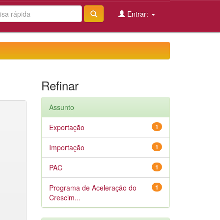
Entrar:
Refinar
Assunto
Exportação
1
Importação
1
PAC
1
Programa de Aceleração do
1
Crescim...