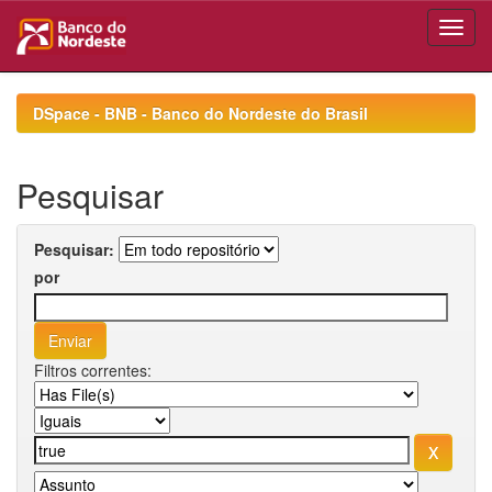
Skip
navigation
DSpace - BNB - Banco do Nordeste do Brasil
Pesquisar
Pesquisar:
por
Filtros correntes: