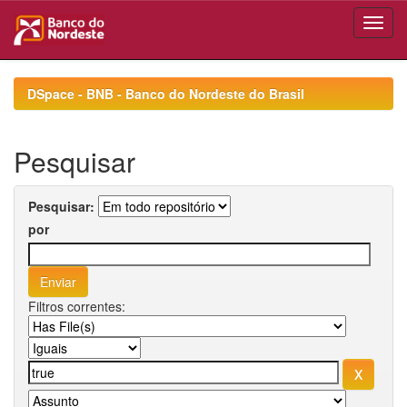
Skip
navigation
DSpace - BNB - Banco do Nordeste do Brasil
Pesquisar
Pesquisar:
por
Filtros correntes: