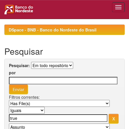
Skip
navigation
DSpace - BNB - Banco do Nordeste do Brasil
Pesquisar
Pesquisar:
por
Filtros correntes: