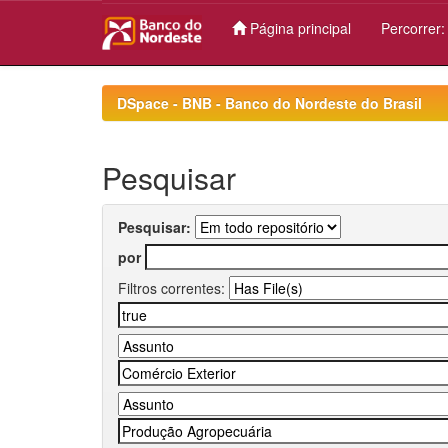
Página principal
Percorrer
Skip
navigation
DSpace - BNB - Banco do Nordeste do Brasil
Pesquisar
Pesquisar:
por
Filtros correntes: