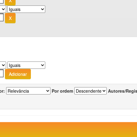
or:
Por ordem
Autores/Regi