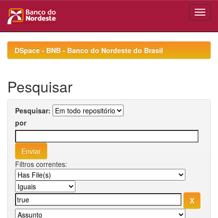
Skip
navigation
DSpace - BNB - Banco do Nordeste do Brasil
Pesquisar
Pesquisar:
por
Filtros correntes: