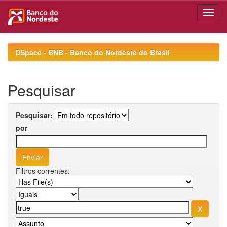
Skip
navigation
DSpace - BNB - Banco do Nordeste do Brasil
Pesquisar
Pesquisar:
por
Filtros correntes: