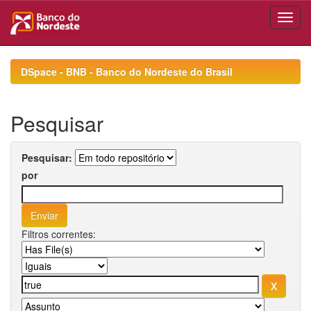
Skip
navigation
DSpace - BNB - Banco do Nordeste do Brasil
Pesquisar
Pesquisar:
por
Filtros correntes: