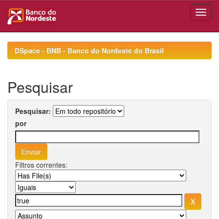
Skip
navigation
DSpace - BNB - Banco do Nordeste do Brasil
Pesquisar
Pesquisar:
por
Filtros correntes: