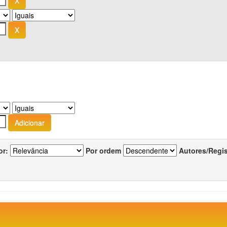
or:
Por ordem
Autores/Regi