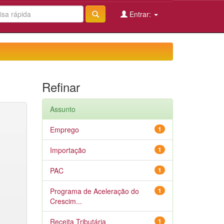
Entrar:
Refinar
Assunto
Emprego
1
Importação
1
PAC
1
Programa de Aceleração do
1
Crescim...
Receita Tributária
1