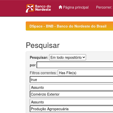
Página principal
Percorrer
Skip
navigation
DSpace - BNB - Banco do Nordeste do Brasil
Pesquisar
Pesquisar:
por
Filtros correntes: