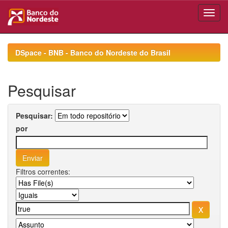
Skip
navigation
DSpace - BNB - Banco do Nordeste do Brasil
Pesquisar
Pesquisar:
por
Filtros correntes: