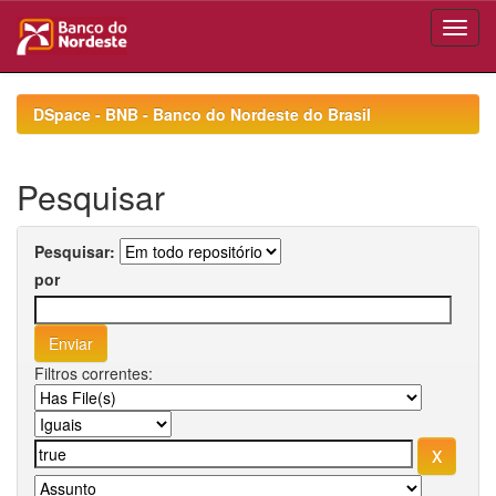
Skip
navigation
DSpace - BNB - Banco do Nordeste do Brasil
Pesquisar
Pesquisar:
por
Filtros correntes: