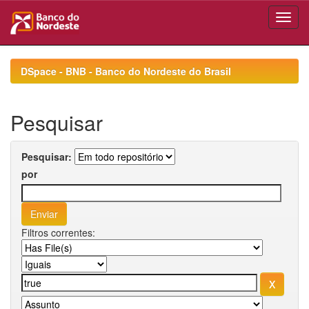
Skip
navigation
DSpace - BNB - Banco do Nordeste do Brasil
Pesquisar
Pesquisar:
por
Filtros correntes: