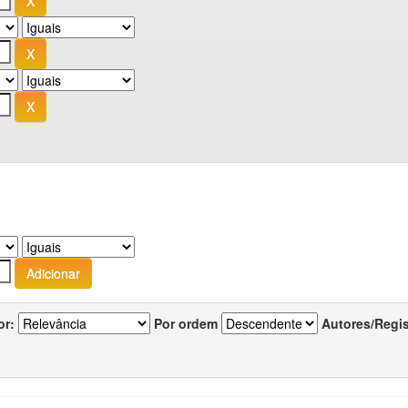
or:
Por ordem
Autores/Regi