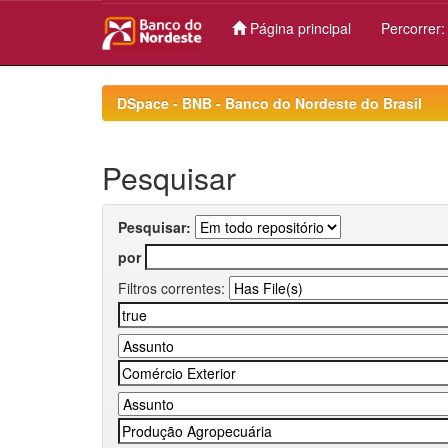
Página principal
Percorrer
Skip
navigation
DSpace - BNB - Banco do Nordeste do Brasil
Pesquisar
Pesquisar:
por
Filtros correntes: