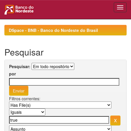
Skip
navigation
DSpace - BNB - Banco do Nordeste do Brasil
Pesquisar
Pesquisar:
por
Filtros correntes: