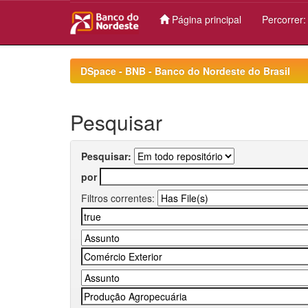
Página principal
Percorrer
Skip
navigation
DSpace - BNB - Banco do Nordeste do Brasil
Pesquisar
Pesquisar:
por
Filtros correntes: