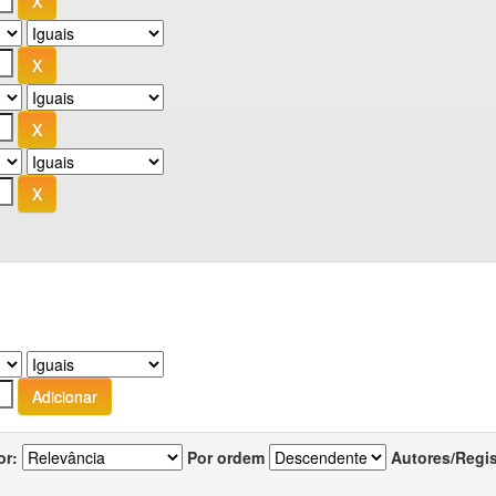
or:
Por ordem
Autores/Regi