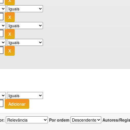
or:
Por ordem
Autores/Regi