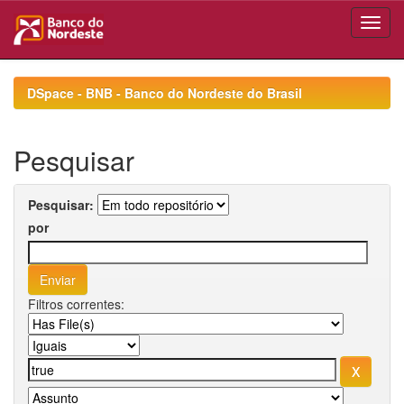
Skip
navigation
DSpace - BNB - Banco do Nordeste do Brasil
Pesquisar
Pesquisar:
por
Filtros correntes: