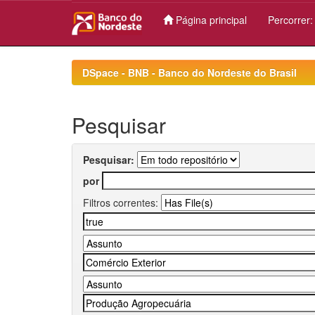
Página principal
Percorrer
Skip
navigation
DSpace - BNB - Banco do Nordeste do Brasil
Pesquisar
Pesquisar:
por
Filtros correntes: