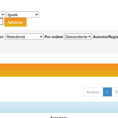
or:
Por ordem
Autores/Regi
Anterior
1
P
Autor(es)