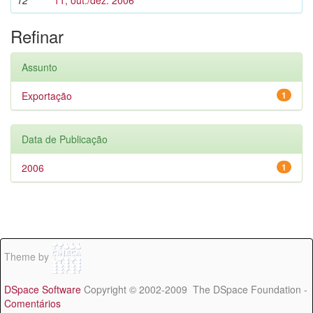
12
11, out./dez. 2006
Refinar
Assunto
Exportação
1
Data de Publicação
2006
1
Theme by
DSpace Software
Copyright © 2002-2009 The DSpace Foundation -
Comentários