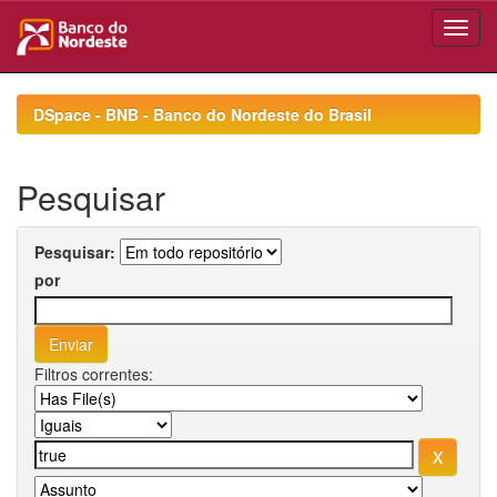
Skip
navigation
DSpace - BNB - Banco do Nordeste do Brasil
Pesquisar
Pesquisar:
por
Filtros correntes: