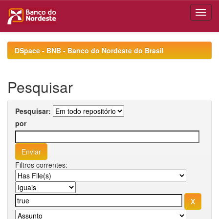
Skip
navigation
DSpace - BNB - Banco do Nordeste do Brasil
Pesquisar
Pesquisar:
por
Filtros correntes: