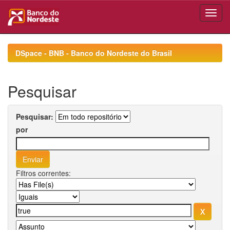
Skip
navigation
DSpace - BNB - Banco do Nordeste do Brasil
Pesquisar
Pesquisar:
por
Filtros correntes: