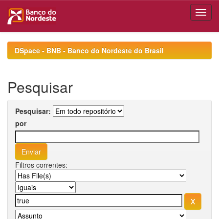
Skip
navigation
DSpace - BNB - Banco do Nordeste do Brasil
Pesquisar
Pesquisar:
por
Filtros correntes: